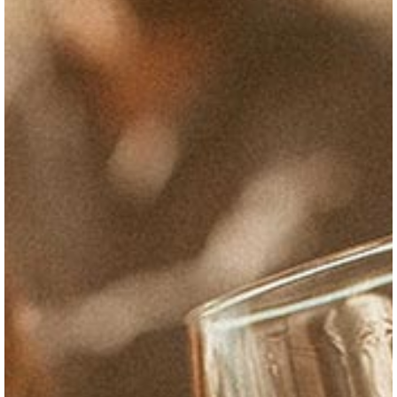
Notre histoire
Découvrez la
légende
La légende raconte qu’une jeune fille
mystérieuse empruntait à l’aube de chaque
jour ensoleillé le chemin du Pas du Moine
en direction de la Sainte Victoire. Son
ascension la menait au Prieuré ou elle