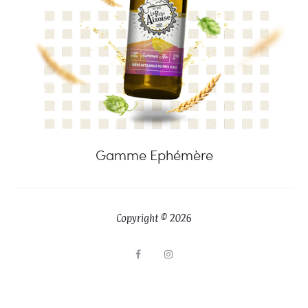
Gamme Ephémère
Copyright © 2026
F
I
a
n
c
s
e
t
b
a
o
g