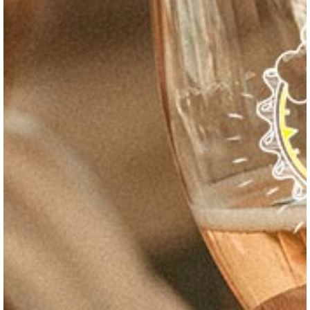
rencontrait les moines en pèlerinage qui lui
transmettaient leurs secrets et leurs
connaissances de brasseur.
De ce savoir la jeune fille élabora une
boisson si appréciée des Aixois qu’elle en
devint la source de grandes festivités.
Très convoitée, la recette fût cachée et
perdue à travers les ages, la jeune fille
devint un mythe et on l’appela La Petite
Aixoise. On raconte qu’elle aurait inspiré le
grand peintre Cézanne dans ses créations et